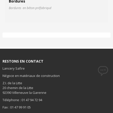
Bordures
Bordures en béton préfabriqué
Fi
RESTONS EN CONTACT
Lancery Safire
Négoce en matériaux de construction
Z.I. de la Litte
20 chemin de la Litte
92390 Villeneuve la Garenne
Téléphone : 01 47 94 72 94
Fax : 01 47 99 91 05