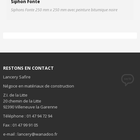
Siphon Fonte
Siphons Fonte 250 mm x 250 mm avec peinture bitumique noire
Fi
RESTONS EN CONTACT
Lancery Safire
Négoce en matériaux de construction
Z.I. de la Litte
20 chemin de la Litte
92390 Villeneuve la Garenne
Téléphone : 01 47 94 72 94
Fax : 01 47 99 91 05
e-mail : lancery@wanadoo.fr