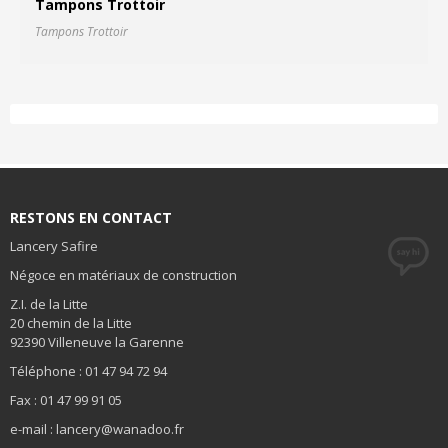
Tampons Trottoir
Tampons Trottoir
Fi
RESTONS EN CONTACT
Lancery Safire
Négoce en matériaux de construction
Z.I. de la Litte
20 chemin de la Litte
92390 Villeneuve la Garenne
Téléphone : 01 47 94 72 94
Fax : 01 47 99 91 05
e-mail : lancery@wanadoo.fr